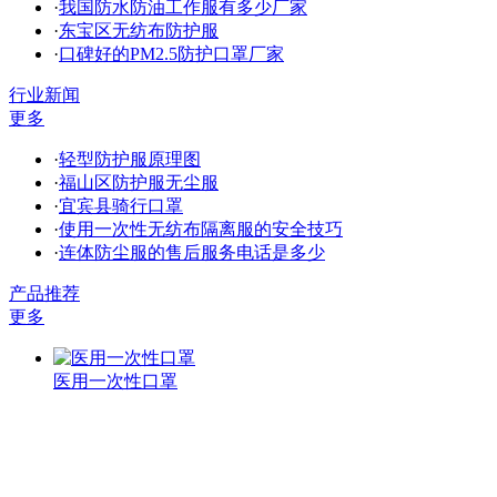
·
我国防水防油工作服有多少厂家
·
东宝区无纺布防护服
·
口碑好的PM2.5防护口罩厂家
行业新闻
更多
·
轻型防护服原理图
·
福山区防护服无尘服
·
宜宾县骑行口罩
·
使用一次性无纺布隔离服的安全技巧
·
连体防尘服的售后服务电话是多少
产品推荐
更多
医用一次性口罩