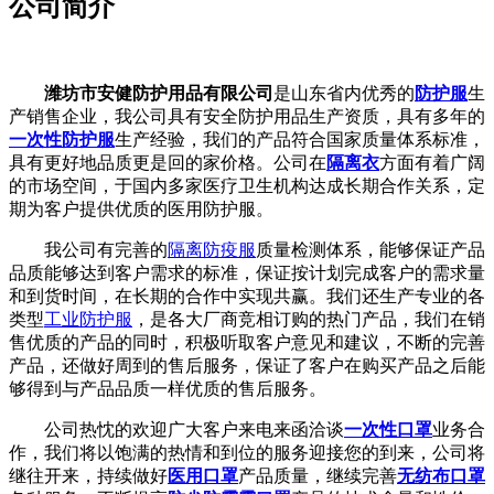
公司简介
潍坊市安健防护用品有限公司
是山东省内优秀的
防护服
生
产销售企业，我公司具有安全防护用品生产资质，具有多年的
一次性防护服
生产经验，我们的产品符合国家质量体系标准，
具有更好地品质更是回的家价格。公司在
隔离衣
方面有着广阔
的市场空间，于国内多家医疗卫生机构达成长期合作关系，定
期为客户提供优质的医用防护服。
我公司有完善的
隔离防疫服
质量检测体系，能够保证产品
品质能够达到客户需求的标准，保证按计划完成客户的需求量
和到货时间，在长期的合作中实现共赢。我们还生产专业的各
类型
工业防护服
，是各大厂商竞相订购的热门产品，我们在销
售优质的产品的同时，积极听取客户意见和建议，不断的完善
产品，还做好周到的售后服务，保证了客户在购买产品之后能
够得到与产品品质一样优质的售后服务。
公司热忱的欢迎广大客户来电来函洽谈
一次性口罩
业务合
作，我们将以饱满的热情和到位的服务迎接您的到来，公司将
继往开来，持续做好
医用口罩
产品质量，继续完善
无纺布口罩