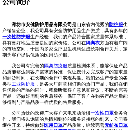
公司简介
潍坊市安健防护用品有限公司
是山东省内优秀的
防护服
生
产销售企业，我公司具有安全防护用品生产资质，具有多年的
一次性防护服
生产经验，我们的产品符合国家质量体系标准，
具有更好地品质更是回的家价格。公司在
隔离衣
方面有着广阔
的市场空间，于国内多家医疗卫生机构达成长期合作关系，定
期为客户提供优质的医用防护服。
我公司有完善的
隔离防疫服
质量检测体系，能够保证产品
品质能够达到客户需求的标准，保证按计划完成客户的需求量
和到货时间，在长期的合作中实现共赢。我们还生产专业的各
类型
工业防护服
，是各大厂商竞相订购的热门产品，我们在销
售优质的产品的同时，积极听取客户意见和建议，不断的完善
产品，还做好周到的售后服务，保证了客户在购买产品之后能
够得到与产品品质一样优质的售后服务。
公司热忱的欢迎广大客户来电来函洽谈
一次性口罩
业务合
作，我们将以饱满的热情和到位的服务迎接您的到来，公司将
继往开来，持续做好
医用口罩
产品质量，继续完善
无纺布口罩