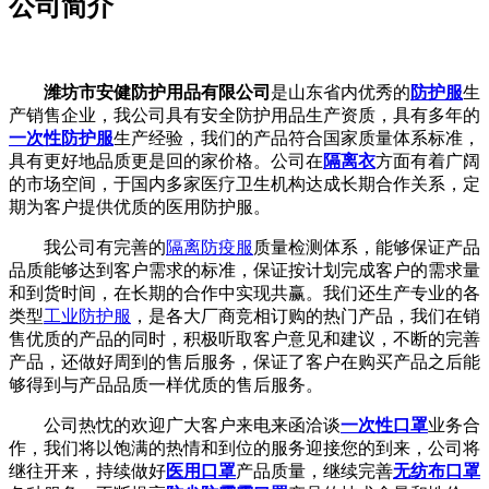
公司简介
潍坊市安健防护用品有限公司
是山东省内优秀的
防护服
生
产销售企业，我公司具有安全防护用品生产资质，具有多年的
一次性防护服
生产经验，我们的产品符合国家质量体系标准，
具有更好地品质更是回的家价格。公司在
隔离衣
方面有着广阔
的市场空间，于国内多家医疗卫生机构达成长期合作关系，定
期为客户提供优质的医用防护服。
我公司有完善的
隔离防疫服
质量检测体系，能够保证产品
品质能够达到客户需求的标准，保证按计划完成客户的需求量
和到货时间，在长期的合作中实现共赢。我们还生产专业的各
类型
工业防护服
，是各大厂商竞相订购的热门产品，我们在销
售优质的产品的同时，积极听取客户意见和建议，不断的完善
产品，还做好周到的售后服务，保证了客户在购买产品之后能
够得到与产品品质一样优质的售后服务。
公司热忱的欢迎广大客户来电来函洽谈
一次性口罩
业务合
作，我们将以饱满的热情和到位的服务迎接您的到来，公司将
继往开来，持续做好
医用口罩
产品质量，继续完善
无纺布口罩