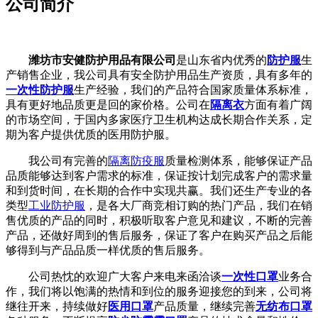
公司简介
潍坊市安健防护用品有限公司
是山东省内优秀的
防护服
生
产销售企业，我公司具有安全防护用品生产资质，具有多年的
一次性防护服
生产经验，我们的产品符合国家质量体系标准，
具有更好地品质更是回的家价格。公司在
隔离衣
方面有着广阔
的市场空间，于国内多家医疗卫生机构达成长期合作关系，定
期为客户提供优质的医用防护服。
我公司有完善的
隔离防疫服
质量检测体系，能够保证产品
品质能够达到客户需求的标准，保证按计划完成客户的需求量
和到货时间，在长期的合作中实现共赢。我们还生产专业的各
类型
工业防护服
，是各大厂商竞相订购的热门产品，我们在销
售优质的产品的同时，积极听取客户意见和建议，不断的完善
产品，还做好周到的售后服务，保证了客户在购买产品之后能
够得到与产品品质一样优质的售后服务。
公司热忱的欢迎广大客户来电来函洽谈
一次性口罩
业务合
作，我们将以饱满的热情和到位的服务迎接您的到来，公司将
继往开来，持续做好
医用口罩
产品质量，继续完善
无纺布口罩