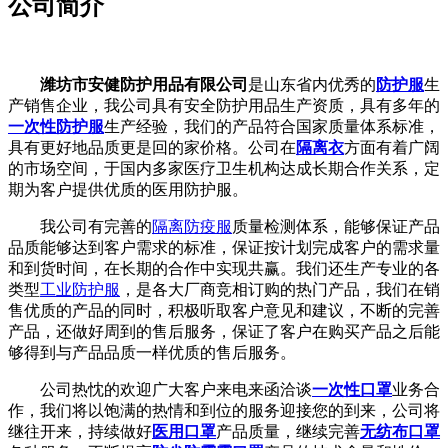
公司简介
潍坊市安健防护用品有限公司
是山东省内优秀的
防护服
生
产销售企业，我公司具有安全防护用品生产资质，具有多年的
一次性防护服
生产经验，我们的产品符合国家质量体系标准，
具有更好地品质更是回的家价格。公司在
隔离衣
方面有着广阔
的市场空间，于国内多家医疗卫生机构达成长期合作关系，定
期为客户提供优质的医用防护服。
我公司有完善的
隔离防疫服
质量检测体系，能够保证产品
品质能够达到客户需求的标准，保证按计划完成客户的需求量
和到货时间，在长期的合作中实现共赢。我们还生产专业的各
类型
工业防护服
，是各大厂商竞相订购的热门产品，我们在销
售优质的产品的同时，积极听取客户意见和建议，不断的完善
产品，还做好周到的售后服务，保证了客户在购买产品之后能
够得到与产品品质一样优质的售后服务。
公司热忱的欢迎广大客户来电来函洽谈
一次性口罩
业务合
作，我们将以饱满的热情和到位的服务迎接您的到来，公司将
继往开来，持续做好
医用口罩
产品质量，继续完善
无纺布口罩