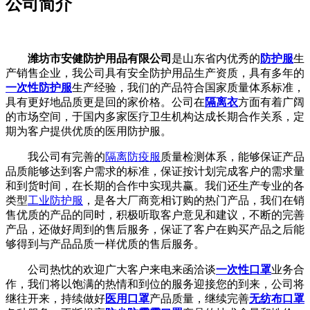
公司简介
潍坊市安健防护用品有限公司
是山东省内优秀的
防护服
生
产销售企业，我公司具有安全防护用品生产资质，具有多年的
一次性防护服
生产经验，我们的产品符合国家质量体系标准，
具有更好地品质更是回的家价格。公司在
隔离衣
方面有着广阔
的市场空间，于国内多家医疗卫生机构达成长期合作关系，定
期为客户提供优质的医用防护服。
我公司有完善的
隔离防疫服
质量检测体系，能够保证产品
品质能够达到客户需求的标准，保证按计划完成客户的需求量
和到货时间，在长期的合作中实现共赢。我们还生产专业的各
类型
工业防护服
，是各大厂商竞相订购的热门产品，我们在销
售优质的产品的同时，积极听取客户意见和建议，不断的完善
产品，还做好周到的售后服务，保证了客户在购买产品之后能
够得到与产品品质一样优质的售后服务。
公司热忱的欢迎广大客户来电来函洽谈
一次性口罩
业务合
作，我们将以饱满的热情和到位的服务迎接您的到来，公司将
继往开来，持续做好
医用口罩
产品质量，继续完善
无纺布口罩